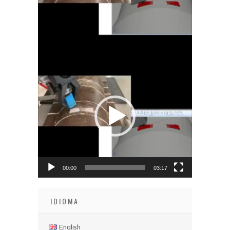
Reproductor
de
vídeo
00:00
03:17
IDIOMA
English