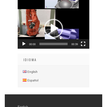
Reproductor
de
vídeo
00:00
00:39
IDIOMA
English
Español
English