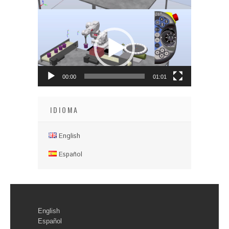
Reproductor
de
vídeo
00:00
01:01
IDIOMA
English
Español
English
Español