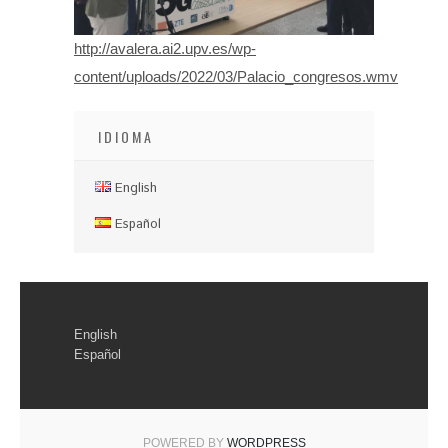
http://avalera.ai2.upv.es/wp-
content/uploads/2022/03/Palacio_congresos.wmv
IDIOMA
English
Español
English
Español
POWERED BY
WORDPRESS